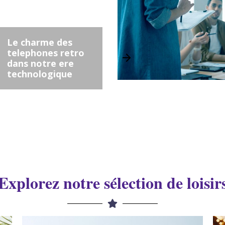
Le charme des
telephones retro
dans notre ere
technologique
Explorez notre sélection de loisir