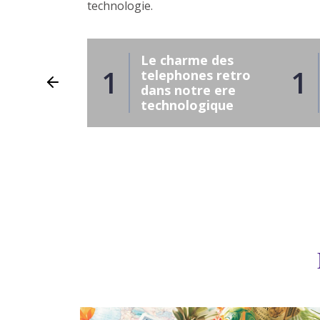
technologie.
rme des
Le charme des
1
1
nes retro
telephones retro
tre ere
dans notre ere
logique
technologique