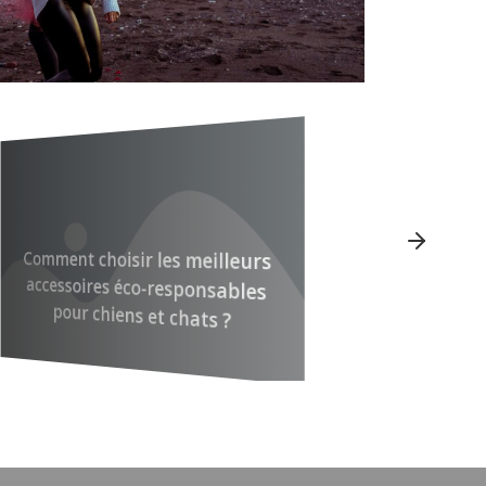
Créer un album photo 
famille régulièrement
Comment choisir les meilleurs
accessoires éco-responsables
pourquoi s’y intéresser 
pour chiens et chats ?