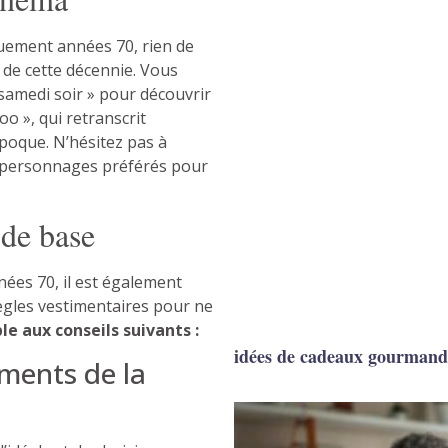
quement années 70, rien de
 de cette décennie. Vous
samedi soir » pour découvrir
o », qui retranscrit
poque. N’hésitez pas à
s personnages préférés pour
 de base
nées 70, il est également
ègles vestimentaires pour ne
e aux conseils suivants :
idées de cadeaux gourmands
éments de la